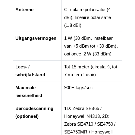
Antenne
Circulaire polarisatie (4
dBi), lineaire polarisatie
(1.8 dBi)
Uitgangsvermogen
1 W (30 dBm, instelbaar
van +5 dBm tot +30 dBm),
optioneel 2 W (33 dBm)
Lees- /
Tot 15 meter (circulair), tot
schrijfafstand
7 meter (lineair)
Maximale
900+ tags/sec
leessnelheid
Barcodescanning
1D: Zebra SE965 /
(optioneel)
Honeywell N4313, 2D:
Zebra SE4710 / SE4750 /
SE4750MR / Honeywell