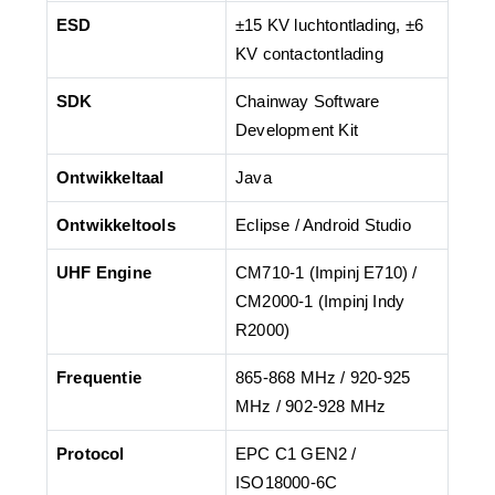
ESD
±15 KV luchtontlading, ±6
KV contactontlading
SDK
Chainway Software
Development Kit
Ontwikkeltaal
Java
Ontwikkeltools
Eclipse / Android Studio
UHF Engine
CM710-1 (Impinj E710) /
CM2000-1 (Impinj Indy
R2000)
Frequentie
865-868 MHz / 920-925
MHz / 902-928 MHz
Protocol
EPC C1 GEN2 /
ISO18000-6C