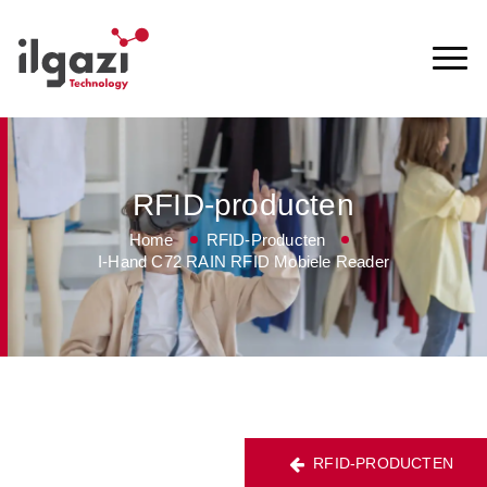
RFID-producten
Home
RFID-Producten
I-Hand C72 RAIN RFID Mobiele Reader
RFID-PRODUCTEN