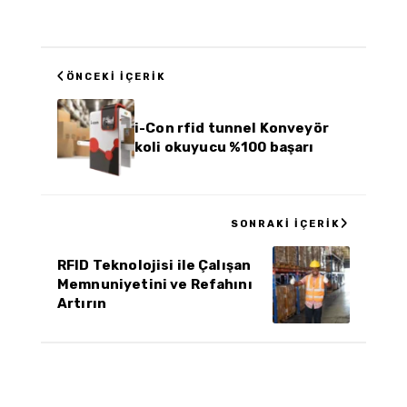
‹
ÖNCEKI İÇERIK
i-Con rfid tunnel Konveyör
koli okuyucu %100 başarı
›
SONRAKI İÇERIK
RFID Teknolojisi ile Çalışan
Memnuniyetini ve Refahını
Artırın