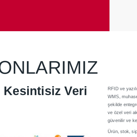
ONLARIMIZ
e
Kesintisiz Veri
RFID ve yazıl
WMS, muhasebe
şekilde entegr
ve özel veri a
güvenilir ve k
Ürün, stok, si