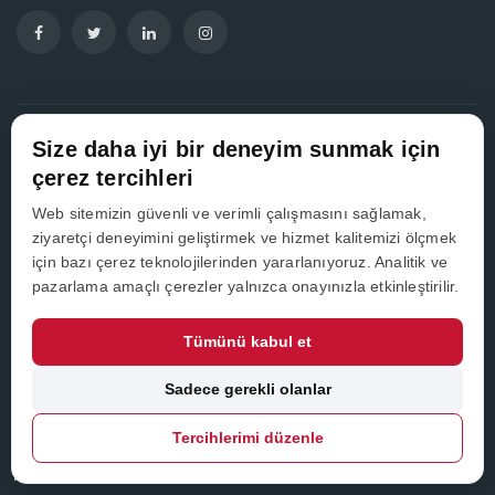
Size daha iyi bir deneyim sunmak için
Hızlı İletişim
çerez tercihleri
Web sitemizin güvenli ve verimli çalışmasını sağlamak,
0 850 441 66 66
ziyaretçi deneyimini geliştirmek ve hizmet kalitemizi ölçmek
için bazı çerez teknolojilerinden yararlanıyoruz. Analitik ve
RFID çözümleri, entegrasyon projeleri ve kurumsal
pazarlama amaçlı çerezler yalnızca onayınızla etkinleştirilir.
talepleriniz için bizimle iletişime geçebilirsiniz.
Tümünü kabul et
Sadece gerekli olanlar
Çözümlerimiz
Tercihlerimi düzenle
RFID Envanter Takibi