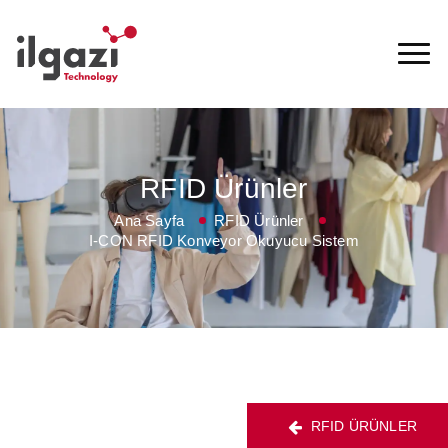
RFID Ürünler
Ana Sayfa
RFID Ürünler
I-CON RFID Konveyor Okuyucu Sistem
RFID ÜRÜNLER