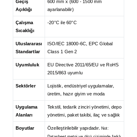
Geçiş
600 mm x (600 - 1500 mm
Açıklığı
ayarlanabilir)
Çalışma
-20°C ile 60°C
Sıcaklığı
Uluslararası
ISO/IEC 18000-6C, EPC Global
Standartlar
Class 1 Gen 2
Uyumluluk
EU Directive 2011/65/EU ve RoHS
2015/863 uyumlu
Sektörler
Lojistik, endüstriyel uygulamalar,
üretim, hazır giyim ve moda
Uygulama
Tekstil, tedarik zinciri yönetimi, depo
Alanları
yönetimi, paket takibi, ilaç ve sağlık
Boyutlar
Özelleştirilebilir yapıdadır.
Not:
Datasheet metni ve ölçü çiziminde farklı