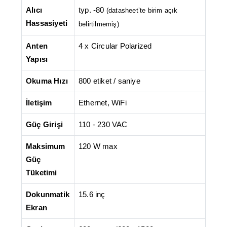
Alıcı
typ. -80
(datasheet’te birim açık
Hassasiyeti
belirtilmemiş)
Anten
4 x Circular Polarized
Yapısı
Okuma Hızı
800 etiket / saniye
İletişim
Ethernet, WiFi
Güç Girişi
110 - 230 VAC
Maksimum
120 W max
Güç
Tüketimi
Dokunmatik
15.6 inç
Ekran